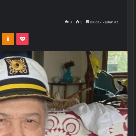
0
3
Bir dakikadan az
VKontakte
Odnoklassniki
Pocket