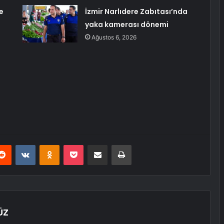
e
İzmir Narlıdere Zabıtası’nda
yaka kamerası dönemi
Ağustos 6, 2026
erest
Reddit
VKontakte
Odnoklassniki
Pocket
E-Posta ile paylaş
Yazdır
ÜZ