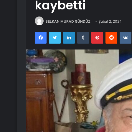
kaybetti
SELKAN MURAD GÜNDÜZ
Şubat 2, 2024
Facebook
Twitter
LinkedIn
Tumblr
Pinterest
Reddit