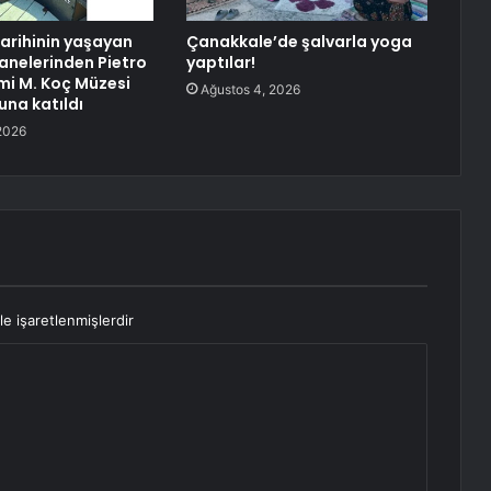
tarihinin yaşayan
Çanakkale’de şalvarla yoga
sanelerinden Pietro
yaptılar!
i M. Koç Müzesi
Ağustos 4, 2026
una katıldı
2026
le işaretlenmişlerdir