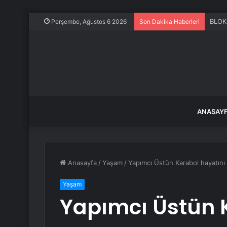
BLOK3
Perşembe, Ağustos 6 2026
Son Dakika Haberleri
ANASAY
Anasayfa
/
Yaşam
/
Yapımcı Üstün Karabol hayatını 
Yaşam
Yapımcı Üstün 