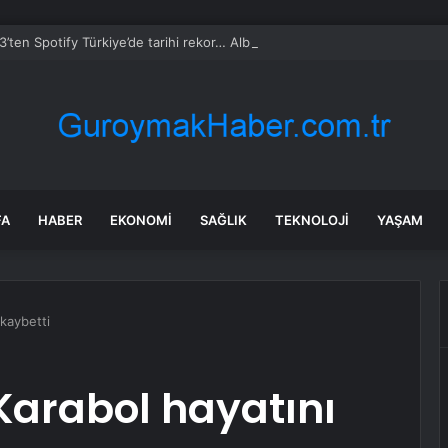
’ten Spotify Türkiye’de tarihi rekor… Albümdeki 10 şarkının tamamı Top 5
FA
HABER
EKONOMI
SAĞLIK
TEKNOLOJI
YAŞAM
kaybetti
Karabol hayatını