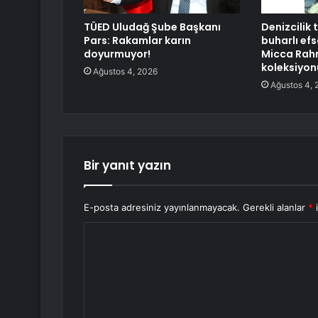
TÜED Uludağ Şube Başkanı
Denizcilik 
Pars: Rakamlar karın
buharlı ef
doyurmuyor!
Micca Rahm
koleksiyon
Ağustos 4, 2026
Ağustos 4, 
Bir yanıt yazın
E-posta adresiniz yayınlanmayacak.
Gerekli alanlar
*
i
Y
o
r
u