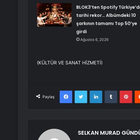
BLOK3’ten Spotify Türkiye’d
tarihi rekor… Albümdeki 10
şarkının tamamı Top 50’ye
girdi
Ağustos 6, 2026
(KÜLTÜR VE SANAT HİZMETİ)
Facebook
Twitter
LinkedIn
Tumblr
Pint
Paylaş
SELKAN MURAD GÜND