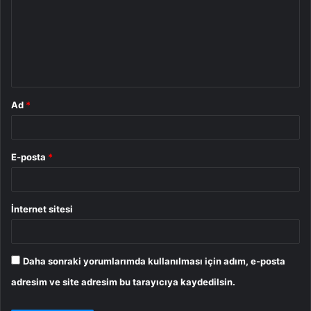
r
u
m
*
Ad
*
E-posta
*
İnternet sitesi
Daha sonraki yorumlarımda kullanılması için adım, e-posta
adresim ve site adresim bu tarayıcıya kaydedilsin.