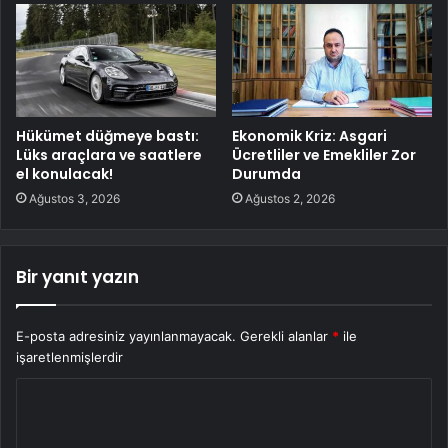
Hükümet düğmeye bastı:
Ekonomik Kriz: Asgari
Lüks araçlara ve saatlere
Ücretliler ve Emekliler Zor
el konulacak!
Durumda
Ağustos 3, 2026
Ağustos 2, 2026
Bir yanıt yazın
E-posta adresiniz yayınlanmayacak.
Gerekli alanlar
*
ile
işaretlenmişlerdir
Y
o