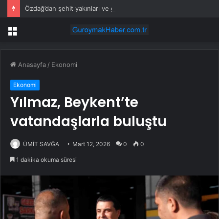
Özdağ’dan şehit yakınları ve gazilere destek: Adil olanı istiyorsunuz
Menü
Anasayfa
/
Ekonomi
Ekonomi
Yılmaz, Beykent’te
vatandaşlarla buluştu
ÜMİT SAVĞA
Mart 12, 2026
0
0
1 dakika okuma süresi