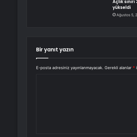
Açlık sınırı
yükseldi
Ağustos 5, 
Bir yanıt yazın
E-posta adresiniz yayınlanmayacak.
Gerekli alanlar
*
i
Y
o
r
u
m
*