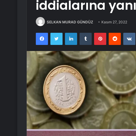
iddialarına yanı
SELKAN MURAD GÜNDÜZ
Kasım 27, 2022
Facebook
Twitter
LinkedIn
Tumblr
Pinterest
Reddit