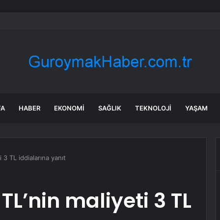
, Gökhan Özoğuz, Öykü Serter’in savunmaları aynı
FA
HABER
EKONOMI
SAĞLIK
TEKNOLOJI
YAŞAM
 3 TL iddialarına yanıt
L’nin maliyeti 3 TL