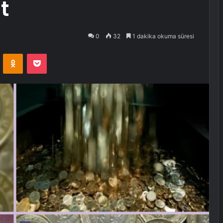
t
0
32
1 dakika okuma süresi
VKontakte
Odnoklassniki
Pocket