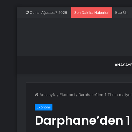
Ece Üner
Cuma, Ağustos 7 2026
Son Dakika Haberleri
ANASAY
Anasayfa
/
Ekonomi
/
Darphane’den 1 TL’nin maliyeti
Ekonomi
Darphane’den 1 T