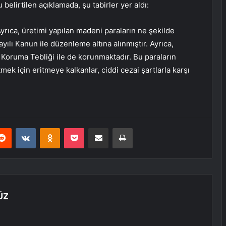
belirtilen açıklamada, şu tabirler yer aldı:
Ayrıca, üretimi yapılan madeni paraların ne şekilde
ayılı Kanun ile düzenleme altına alınmıştır. Ayrıca,
 Koruma Tebliği ile de korunmaktadır. Bu paraların
mek için eritmeye kalkanlar, ciddi cezai şartlarla karşı
erest
Reddit
VKontakte
Odnoklassniki
Pocket
E-Posta ile paylaş
Yazdır
ÜZ