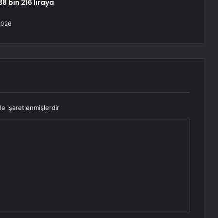
 38 bin 216 liraya
2026
le işaretlenmişlerdir