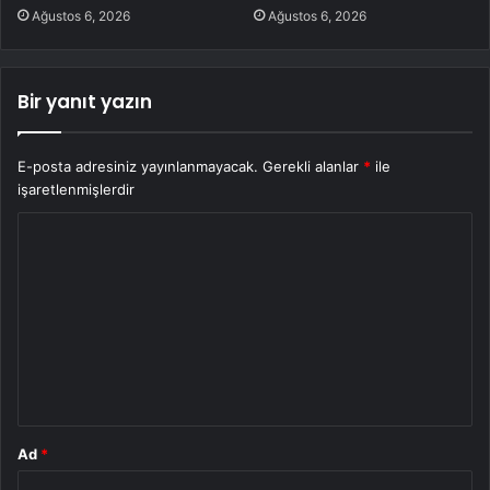
Ağustos 6, 2026
Ağustos 6, 2026
Bir yanıt yazın
E-posta adresiniz yayınlanmayacak.
Gerekli alanlar
*
ile
işaretlenmişlerdir
Y
o
r
u
m
*
Ad
*