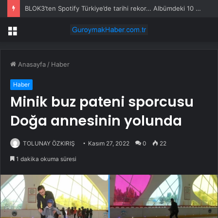
BLOK3’ten Spotify Türkiye’de tarihi rekor… Albümdeki 10 şarkının tamamı Top 50’ye girdi
Menü
Anasayfa
/
Haber
Haber
Minik buz pateni sporcusu
Doğa annesinin yolunda
TOLUNAY ÖZKIRIŞ
Kasım 27, 2022
0
22
1 dakika okuma süresi