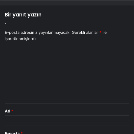
Bir yanıt yazın
E-posta adresiniz yayınlanmayacak.
Gerekli alanlar
*
ile
işaretlenmişlerdir
Y
o
r
u
m
*
Ad
*
E-posta
*