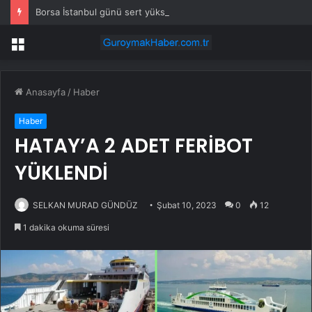
Borsa İstanbul günü sert yükselişle kapattı
Menü
Anasayfa
/
Haber
Haber
HATAY’A 2 ADET FERİBOT
YÜKLENDİ
SELKAN MURAD GÜNDÜZ
Şubat 10, 2023
0
12
1 dakika okuma süresi