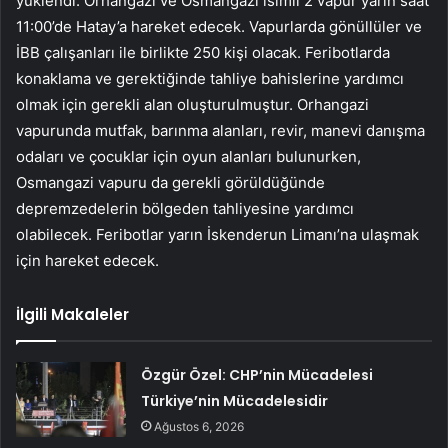
yüklendi. Orhangazi ve Osmangazi isimli 2 vapur yarın saat
11:00’de Hatay’a hareket edecek. Vapurlarda gönüllüler ve
İBB çalışanları ile birlikte 250 kişi olacak. Feribotlarda
konaklama ve gerektiğinde tahliye bahislerine yardımcı
olmak için gerekli alan oluşturulmuştur. Orhangazi
vapurunda mutfak, barınma alanları, revir, manevi danışma
odaları ve çocuklar için oyun alanları bulunurken,
Osmangazi vapuru da gerekli görüldüğünde
depremzedelerin bölgeden tahliyesine yardımcı
olabilecek. Feribotlar yarın İskenderun Limanı’na ulaşmak
için hareket edecek.
İlgili Makaleler
Özgür Özel: CHP’nin Mücadelesi
Türkiye’nin Mücadelesidir
Ağustos 6, 2026