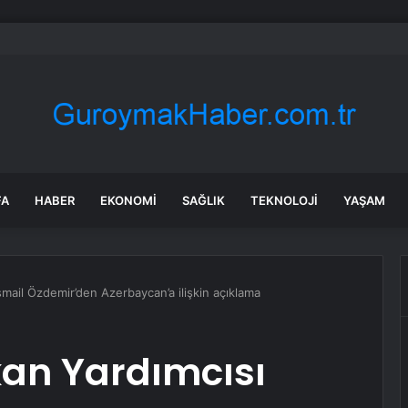
, Gökhan Özoğuz, Öykü Serter’in savunmaları aynı
FA
HABER
EKONOMI
SAĞLIK
TEKNOLOJI
YAŞAM
mail Özdemir’den Azerbaycan’a ilişkin açıklama
an Yardımcısı