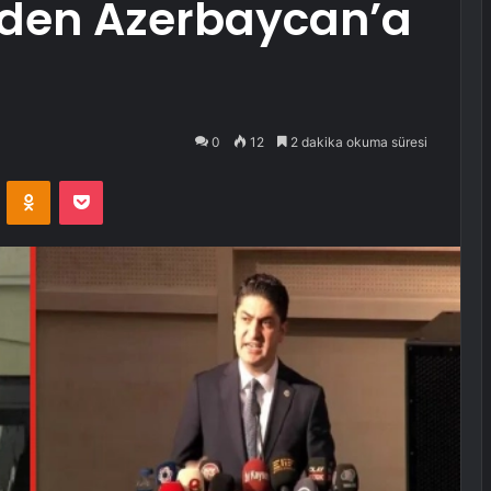
’den Azerbaycan’a
0
12
2 dakika okuma süresi
VKontakte
Odnoklassniki
Pocket