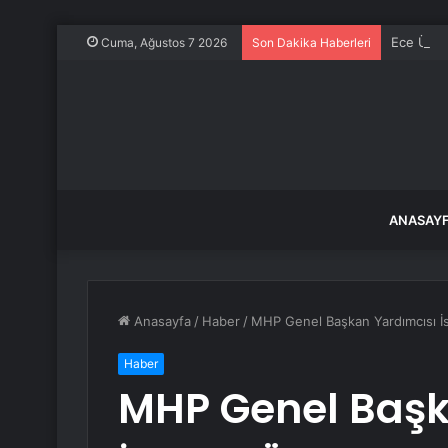
Ece Üner
Cuma, Ağustos 7 2026
Son Dakika Haberleri
ANASAY
Anasayfa
/
Haber
/
MHP Genel Başkan Yardımcısı İs
Haber
MHP Genel Başk