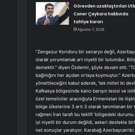
Görevden uzaklaştırılan Ut
Caner Çaykara hakkında
tahliye kararı
Ağustos 7, 2026
“Zengezur Koridoru bir senaryo değil, Azerbayc
olarak yorumlamak art niyetli bir tutumdur. 
demektir.” diyen Özdemir, şöyle devam etti: “T
bağlılığını her açıdan ortaya koymuştur.” Azer
yöneltileceğini kabul ederek, ‘tek millet iki dev
Kafkasya bölgesinde kalıcı barışın tesisi ve ist
özel temsilciler aracılığıyla Ermenistan ile iliş
bölge ülkelerine 3 artı 3 olarak tanımlanan bir
rağmen İran tarafı bu teklifi ‘bölgedeki durum
iyi niyetli bir durum değildi, askeri destekle b
net sonuçlar yaratıyor. Karabağ Azerbaycan’dır