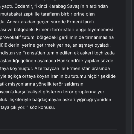
 yaptı. Özdemir, “İkinci Karabağ Savaşı’nın ardından
tabakat zaptı ile tarafların birbirlerine olan
du. Ancak aradan geçen sürede Ermeni tarafı
ası ve bölgedeki Ermeni teröristleri engelleyememesi
provokatif tutum, bölgedeki gerilimin de tırmanmasına
lüklerini yerine getirmek yerine, anlaşmayı oyaladı.
ndistan ve Fransa’dan temin edilen ek askeri teçhizatla
 başlandığı gelinen aşamada Hankendi’de yapılan sözde
ortaya koymuştur. Azerbaycan ile Ermenistan arasında
le açıkça ortaya koyan İran’ın bu tutumu hiçbir şekilde
tik misyonlarına yönelik terör saldırısını
an’a karşı faaliyet gösteren terör gruplarına yer
uk ilişkileriyle bağdaşmayan askeri yığınağı yeniden
taya çıkıyor. ” söz konusu.