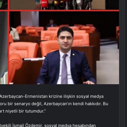
Azerbaycan-Ermenistan krizine ilişkin sosyal medya
ru bir senaryo değil, Azerbaycan’ın kendi hakkıdır. Bu
t niyetli bir tutumdur.”
tvekili İsmail Özdemir, sosyal medya hesabından