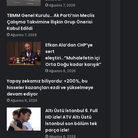
Ağustos 7, 2026
TBMM Genel Kurulu… Ak Parti’nin Meclis
Çalışma Takvimine İlişkin Grup Önerisi
Kabul Edildi
Ağustos 7, 2026
Efkan Ala’dan CHP’ye
sert
eleştiri…”Muhalefetin içi
Orta Doğu kadar karışık”
Ağustos 6, 2026
Yapay zekamız biliyordu: +200%, bu
hisseler kazançları ezdi ve yükselmeye
devam ediyor
Ağustos 6, 2026
Altı Üstü İstanbul 6. Full
HD izle! ATV Altı Üstü
İstanbul son bölüm tek
parça izle!
Ağustos 6, 2026