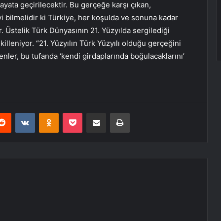
yata geçirilecektir. Bu gerçeğe karşı çıkan,
i bilmelidir ki Türkiye, her koşulda ve sonuna kadar
Üstelik Türk Dünyasının 21. Yüzyılda sergilediği
lleniyor. “21. Yüzyılın Türk Yüzyılı olduğu gerçeğini
ler, bu tufanda ‘kendi girdaplarında boğulacaklarını’
erest
Reddit
VKontakte
Odnoklassniki
Pocket
E-Posta ile paylaş
Yazdır