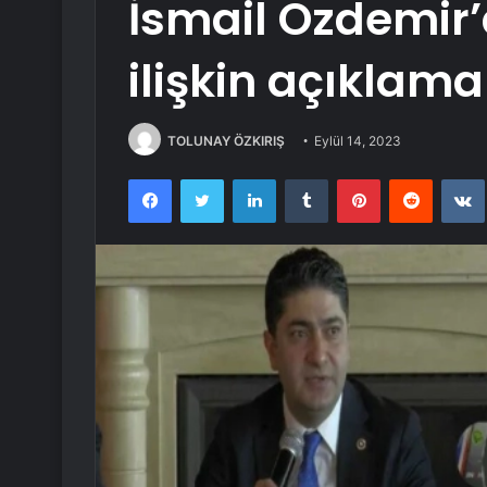
İsmail Özdemir
ilişkin açıklama
TOLUNAY ÖZKIRIŞ
Eylül 14, 2023
Facebook
Twitter
LinkedIn
Tumblr
Pinterest
Reddit