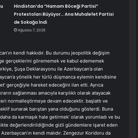
ku
Hindistan’da “Hamam Böceği Partisi”
Protestoları Büyüyor… Ana Muhalefet Partisi
de Sokağa İndi
Ağustos 7, 2026
an’ın kendi hakkıdır. Bu durumu jeopolitik değişim
Bölge gerçeklerini görememek ve kabul edememek
ürkiye, Şuşa Deklarasyonu ile Azerbaycan’a olan
baycan’a yönelik her türlü düşmanca eylemin kendisine
let’ gerçeğiyle hareket edeceğini ilan etti. Ayrıca
ikrarın sağlanması amacıyla karşılıklı olarak atayacak
kileri normalleştirmeye devam edecektir. başlattı ve
 teklif sunarak barıştan yana olduğunu gösterdi. Buna
u daha da karmaşık hale getirmek’ olarak yorumladı ve bu
irlikte değerlendirildiğinde gizli gündemlere işaret eden
. Azerbaycan’ın kendi malıdır. Zengezur Koridoru da