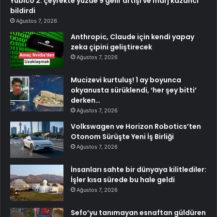
Yubico 2. çeyrekte yüzde 9 gelir artışı ve marj kazancı
bildirdi
Ağustos 7, 2026
Anthropic, Claude için kendi yapay
zeka çipini geliştirecek
Ağustos 7, 2026
Mucizevi kurtuluş! 1 ay boyunca
okyanusta sürüklendi, ‘her şey bitti’
derken…
Ağustos 7, 2026
Volkswagen ve Horizon Robotics’ten
Otonom Sürüşte Yeni İş Birliği
Ağustos 7, 2026
İnsanları sahte bir dünyaya kilitlediler:
İşler kısa sürede bu hale geldi
Ağustos 7, 2026
Sefo’yu tanımayan esnaftan güldüren