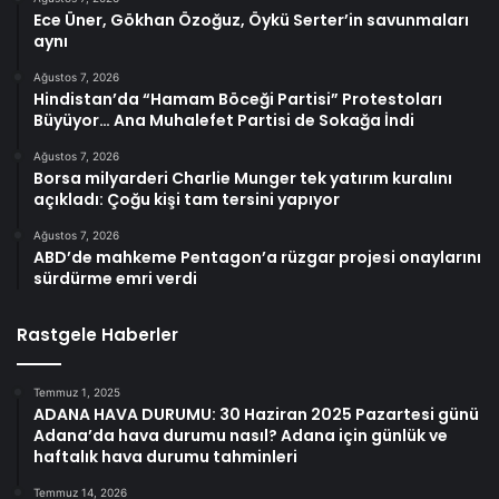
Ece Üner, Gökhan Özoğuz, Öykü Serter’in savunmaları
aynı
Ağustos 7, 2026
Hindistan’da “Hamam Böceği Partisi” Protestoları
Büyüyor… Ana Muhalefet Partisi de Sokağa İndi
Ağustos 7, 2026
Borsa milyarderi Charlie Munger tek yatırım kuralını
açıkladı: Çoğu kişi tam tersini yapıyor
Ağustos 7, 2026
ABD’de mahkeme Pentagon’a rüzgar projesi onaylarını
sürdürme emri verdi
Rastgele Haberler
Temmuz 1, 2025
ADANA HAVA DURUMU: 30 Haziran 2025 Pazartesi günü
Adana’da hava durumu nasıl? Adana için günlük ve
haftalık hava durumu tahminleri
Temmuz 14, 2026