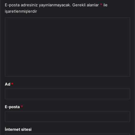
E-posta adresiniz yayınlanmayacak.
Gerekli alanlar
*
ile
işaretlenmişlerdir
Y
o
r
u
m
*
Ad
*
E-posta
*
İnternet sitesi