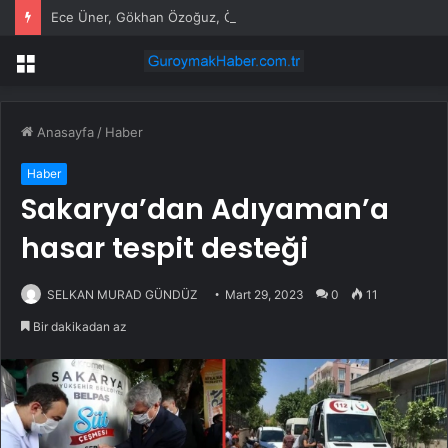
Ece Üner, Gökhan Özoğuz, Öykü Serter’in savunmaları aynı
Menü
Anasayfa
/
Haber
Haber
Sakarya’dan Adıyaman’a
hasar tespit desteği
SELKAN MURAD GÜNDÜZ
Mart 29, 2023
0
11
Bir dakikadan az