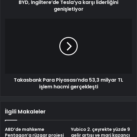
BYD, İngiltere’de Tesla’ya karşı liderliğini
genişletiyor
Takasbank Para Piyasası’nda 53,3 milyar TL
işlem hacmi gerçekleşti
İlgili Makaleler
ABD’de mahkeme
Yubico 2. çeyrekte yüzde 9
Pentagon’a rüzgar projesi
gelir artışı ve marj kazancı