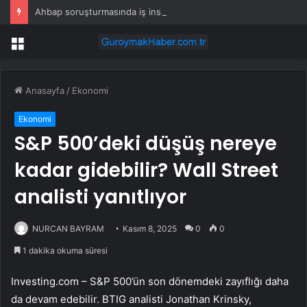
Ahbap soruşturmasında iş insanı Hüseyin Başaran’a tutuklama talebi
Menü
Anasayfa
/
Ekonomi
Ekonomi
S&P 500’deki düşüş nereye
kadar gidebilir? Wall Street
analisti yanıtlıyor
NURCAN BAYRAM
Kasım 8, 2025
0
0
1 dakika okuma süresi
Investing.com – S&P 500’ün son dönemdeki zayıflığı daha
da devam edebilir. BTIG analisti Jonathan Krinsky,