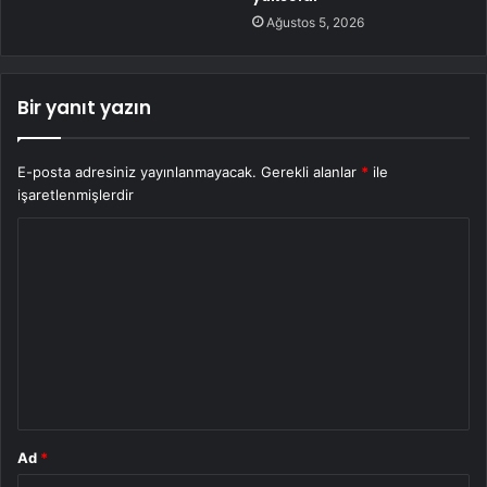
Ağustos 5, 2026
Bir yanıt yazın
E-posta adresiniz yayınlanmayacak.
Gerekli alanlar
*
ile
işaretlenmişlerdir
Y
o
r
u
m
*
Ad
*